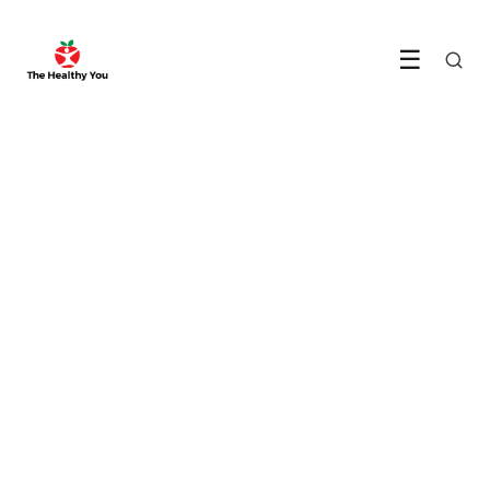
☰
MENTALE GEZONDHEID
Het nut van meditatie in
het dagelijks leven
6 July 2023
·
4 min leestijd