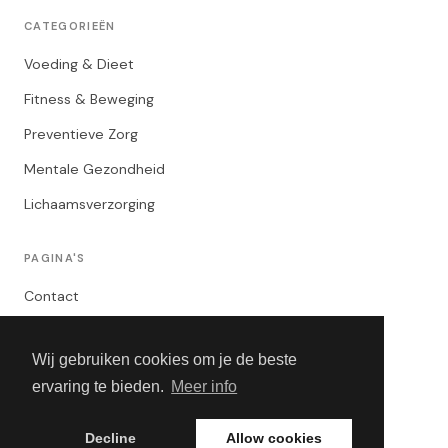
CATEGORIEËN
Voeding & Dieet
Fitness & Beweging
Preventieve Zorg
Mentale Gezondheid
Lichaamsverzorging
PAGINA'S
Contact
Privacybeleid
Wij gebruiken cookies om je de beste
Algemene Voorwaarden
ervaring te bieden.
Meer info
Adverteren
Decline
Allow cookies