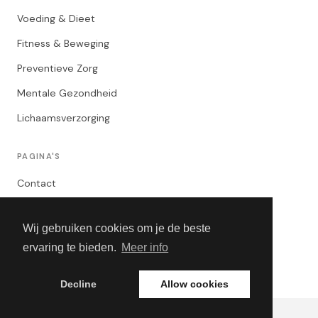
Voeding & Dieet
Fitness & Beweging
Preventieve Zorg
Mentale Gezondheid
Lichaamsverzorging
PAGINA'S
Contact
Privacybeleid
Wij gebruiken cookies om je de beste
Algemene Voorwaarden
ervaring te bieden.
Meer info
Adverteren
Decline
Allow cookies
© 2026 The Healthy You. Alle rechten voorbehouden.