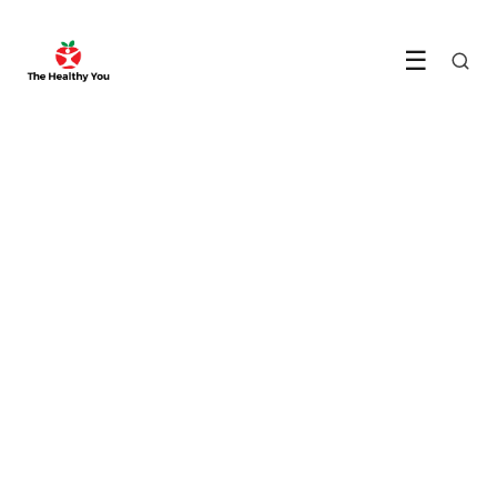
☰
VOEDING & DIEET
Hoe je gezonde
eetgewoontes kunt
ontwikkelen en behouden
6 July 2023
·
4 min leestijd